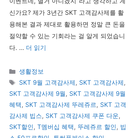
이벤트네, 별거 아니겠지”라고 생각하고 계
신가요? 제가 3년간 SKT 고객감사제를 활
용해본 결과 제대로 활용하면 정말 큰 돈을
절약할 수 있는 기회라는 걸 알게 되었습니
다. …
더 읽기
카
생활정보
테
태
SKT 9월 고객감사제
,
SKT 고객감사제
,
고
그
SKT 고객감사제 9월
,
SKT 고객감사제 9월
리
혜택
,
SKT 고객감사제 뚜레쥬르
,
SKT 고객
감사제 빕스
,
SKT 고객감사제 쿠폰 다운
,
SKT할인
,
T멤버십 혜택
,
뚜레쥬르 할인
,
빕