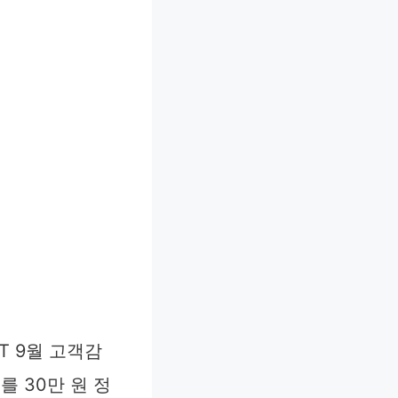
T 9월 고객감
 30만 원 정