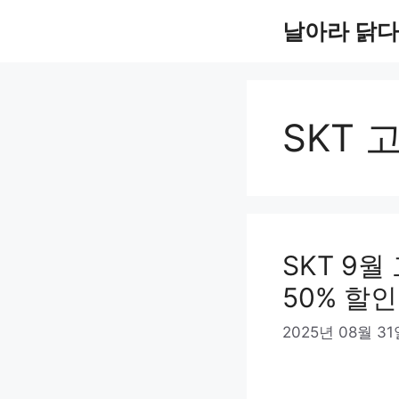
컨
날아라 닭다
텐
츠
로
SKT 
건
너
뛰
기
SKT 9월
50% 할
2025년 08월 3