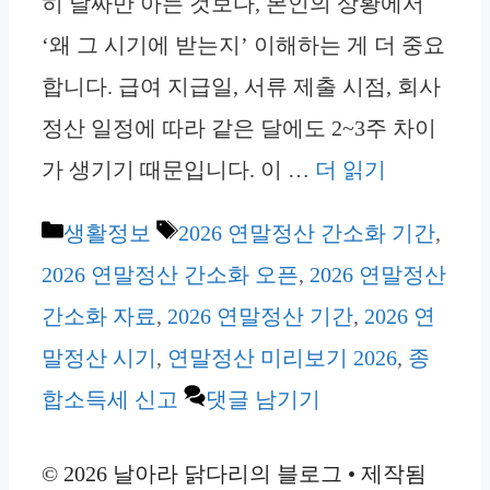
히 날짜만 아는 것보다, 본인의 상황에서
‘왜 그 시기에 받는지’ 이해하는 게 더 중요
합니다. 급여 지급일, 서류 제출 시점, 회사
정산 일정에 따라 같은 달에도 2~3주 차이
가 생기기 때문입니다. 이 …
더 읽기
카
태
생활정보
2026 연말정산 간소화 기간
,
테
그
2026 연말정산 간소화 오픈
,
2026 연말정산
고
간소화 자료
,
2026 연말정산 기간
,
2026 연
리
말정산 시기
,
연말정산 미리보기 2026
,
종
합소득세 신고
댓글 남기기
© 2026 날아라 닭다리의 블로그
• 제작됨