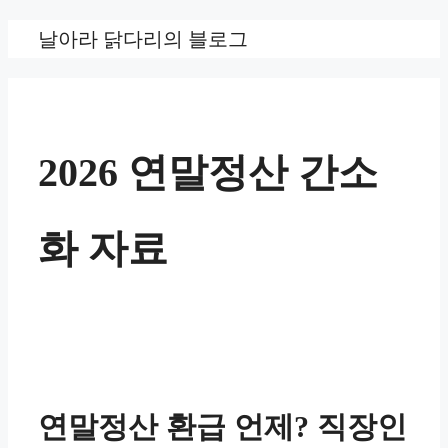
컨
날아라 닭다리의 블로그
텐
츠
로
2026 연말정산 간소
건
너
화 자료
뛰
기
연말정산 환급 언제? 직장인