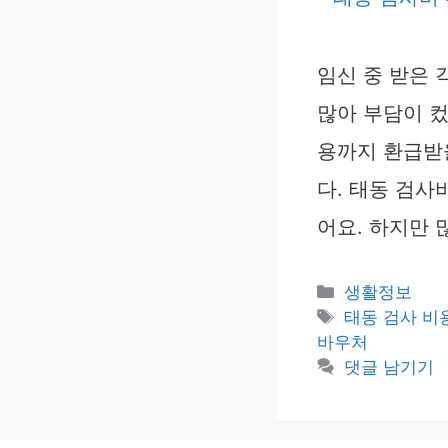
임신 중 받은 
많아 부담이 컸
용까지 환급받
다. 태동 검사
어요. 하지만 
카
생활정보
테
태
태동 검사 비
고
그
바우처
리
댓글 남기기