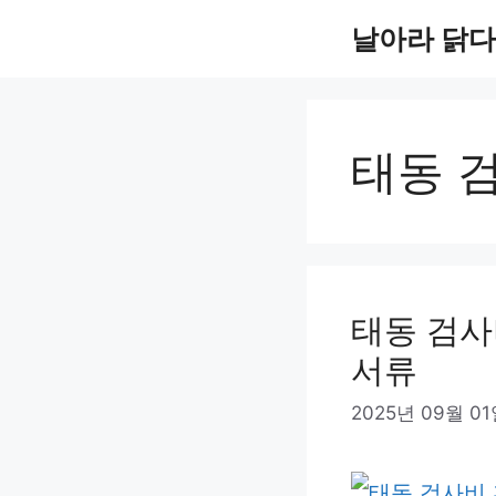
컨
날아라 닭다
텐
츠
로
태동 
건
너
뛰
기
태동 검사
서류
2025년 09월 0