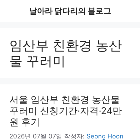
컨
날아라 닭다리의 블로그
텐
츠
임산부 친환경 농산
로
건
물 꾸러미
너
뛰
기
서울 임산부 친환경 농산물
꾸러미 신청기간·자격·24만
원 후기
2026년 07월 07일
작성자:
Seong Hoon