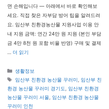
면 손해입니다 — 아래에서 바로 확인해보
세요. 직접 찾은 자부담 방어 팁을 알려드려
요. 임산부 친환경농산물 지원사업 이용 안
내 지원 금액: 연간 24만 원 지원 (본인 부담
금 4만 8천 원 포함 비율 반영) 구매 및 결제
…
더 읽기
카
생활정보
테
태
임산부 친환경 농산물 꾸러미
,
임산부 친
고
그
환경 농산물 꾸러미 경기도
,
임산부 친환경
리
농산물 꾸러미 서울
,
임산부 친환경 농산물
꾸러미 인천