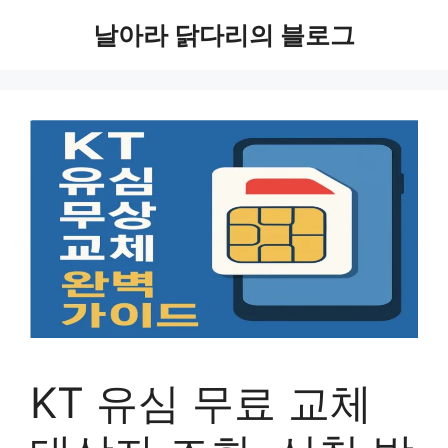
컨
날아라 닭다리의 블로그
텐
츠
로
건
너
뛰
기
KT 유심 무료 교체