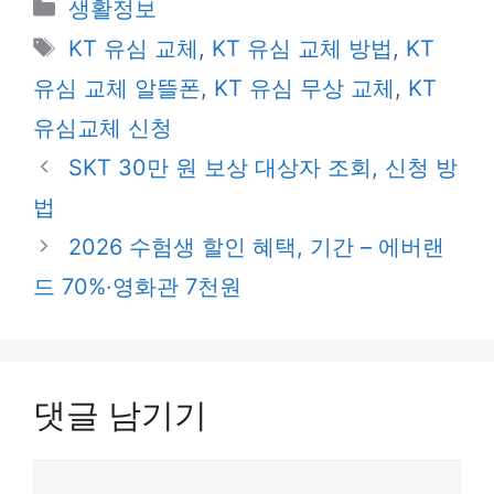
카
생활정보
테
태
KT 유심 교체
,
KT 유심 교체 방법
,
KT
고
그
유심 교체 알뜰폰
,
KT 유심 무상 교체
,
KT
리
유심교체 신청
SKT 30만 원 보상 대상자 조회, 신청 방
법
2026 수험생 할인 혜택, 기간 – 에버랜
드 70%·영화관 7천원
댓글 남기기
댓