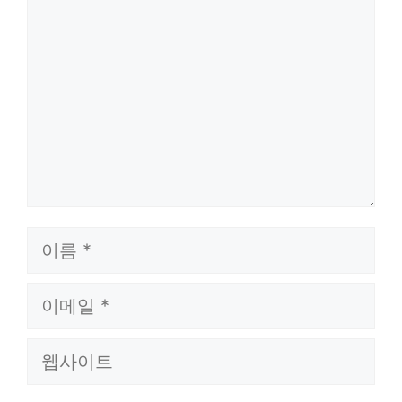
글
이
름
이
메
웹
일
사