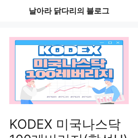
컨
날아라 닭다리의 블로그
텐
츠
로
건
너
뛰
기
KODEX 미국나스닥