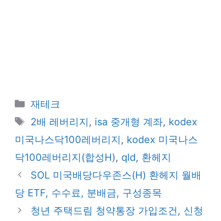
카
재테크
테
태
2배 레버리지
,
isa 중개형 계좌
,
kodex
고
그
미국나스닥100레버리지
,
kodex 미국나스
리
닥100레버리지(합성H)
,
qld
,
환헤지
SOL 미국배당다우존스(H) 환헤지 월배
당 ETF, 수수료, 분배금, 구성종목
청년 주택드림 청약통장 가입조건, 신청