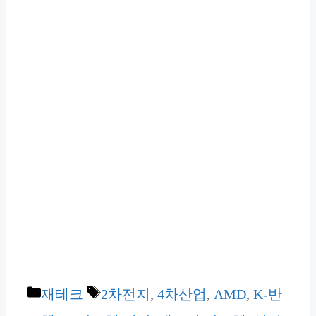
카
태
재테크
2차전지
,
4차산업
,
AMD
,
K-반