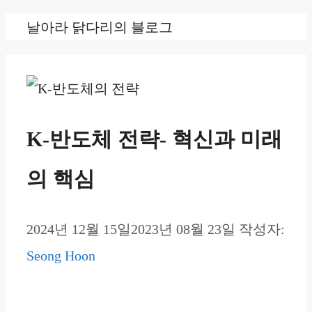
컨
날아라 닭다리의 블로그
텐
츠
로
건
K-반도체 전략- 혁신과 미래
너
의 핵심
뛰
기
2024년 12월 15일
2023년 08월 23일
작성자:
Seong Hoon