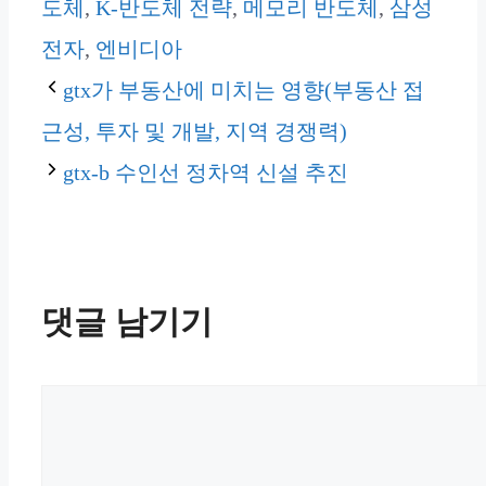
테
그
도체
,
K-반도체 전략
,
메모리 반도체
,
삼성
고
전자
,
엔비디아
리
gtx가 부동산에 미치는 영향(부동산 접
근성, 투자 및 개발, 지역 경쟁력)
gtx-b 수인선 정차역 신설 추진
댓글 남기기
댓
글