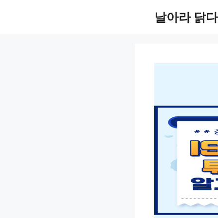
컨
날아라 닭다
텐
츠
로
건
너
뛰
기