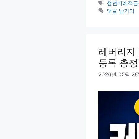
테
태
청년미래적금
고
그
댓글 남기기
리
레버리지 
등록 총
2026년 05월 2