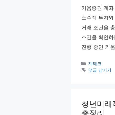
키움증권 계좌
소수점 투자와 
거래 조건을 충
조건을 확인하는
진행 중인 키움
카
재테크
테
댓글 남기기
고
리
청년미래적
총정리