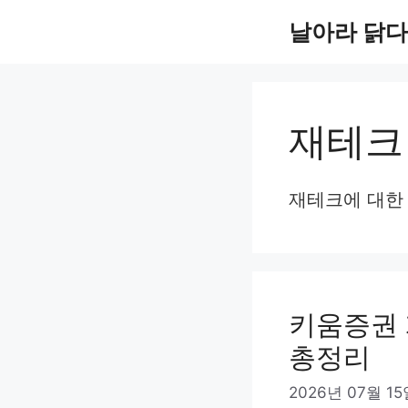
컨
날아라 닭다
텐
츠
로
재테크
건
너
재테크에 대한
뛰
기
키움증권 
총정리
2026년 07월 1