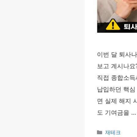
이번 달 퇴사
보고 계시나요?
직접 종합소득
납입하던 핵심 
면 실제 해지 
도 기여금을 
카
재테크