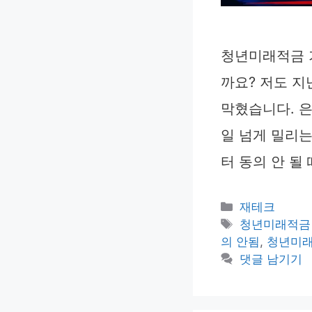
청년미래적금 
까요? 저도 
막혔습니다. 은
일 넘게 밀리는
터 동의 안 될
카
재테크
테
태
청년미래적금 
고
그
의 안됨
,
청년미래
리
댓글 남기기