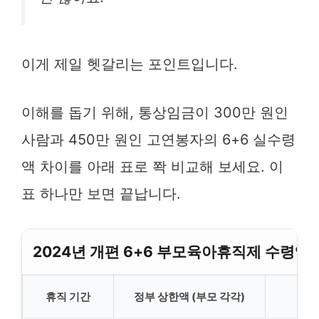
이게 제일 헷갈리는 포인트입니다.
이해를 돕기 위해, 통상임금이 300만 원인
사람과 450만 원인 고연봉자의 6+6 실수령
액 차이를 아래 표로 쫙 비교해 보세요. 이
표 하나만 보면 끝납니다.
2024년 개편 6+6 부모육아휴직제 수령액
휴직 기간
정부 상한액 (부모 각각)
30