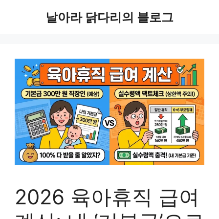
컨
날아라 닭다리의 블로그
텐
츠
로
건
너
뛰
기
2026 육아휴직 급여