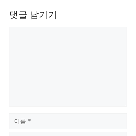
댓글 남기기
댓
글
이
름