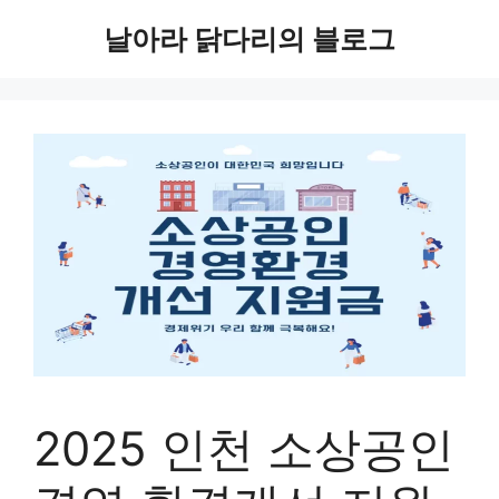
컨
날아라 닭다리의 블로그
텐
츠
로
건
너
뛰
기
2025 인천 소상공인