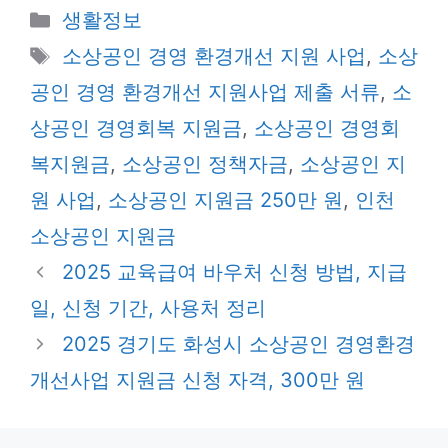
카
생활정보
테
태
소상공인 경영 환경개선 지원 사업
,
소상
고
그
공인 경영 환경개선 지원사업 제출 서류
,
소
리
상공인 경영회복 지원금
,
소상공인 경영회
복지원금
,
소상공인 정책자금
,
소상공인 지
원 사업
,
소상공인 지원금 250만 원
,
인천
소상공인 지원금
2025 교육급여 바우처 신청 방법, 지급
일, 신청 기간, 사용처 정리
2025 경기도 화성시 소상공인 경영환경
개선사업 지원금 신청 자격, 300만 원