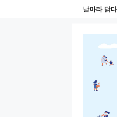
컨
날아라 닭다
텐
츠
로
건
너
뛰
기