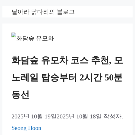
컨
날아라 닭다리의 블로그
텐
츠
로
건
화담숲 유모차 코스 추천, 모
너
노레일 탑승부터 2시간 50분
뛰
기
동선
2025년 10월 19일
2025년 10월 18일
작성자:
Seong Hoon