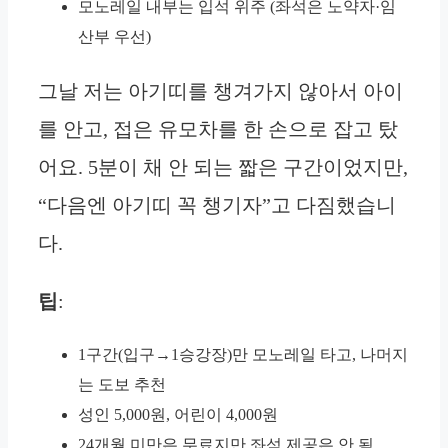
모노레일 내부는 입석 위주 (좌석은 노약자·임
산부 우선)
그날 저는 아기띠를 챙겨가지 않아서 아이
를 안고, 접은 유모차를 한 손으로 잡고 탔
어요. 5분이 채 안 되는 짧은 구간이었지만,
“다음엔 아기띠 꼭 챙기자”고 다짐했습니
다.
팁
:
1구간(입구→1승강장)만 모노레일 타고, 나머지
는 도보 추천
성인 5,000원, 어린이 4,000원
24개월 미만은 무료지만 좌석 제공은 안 됨