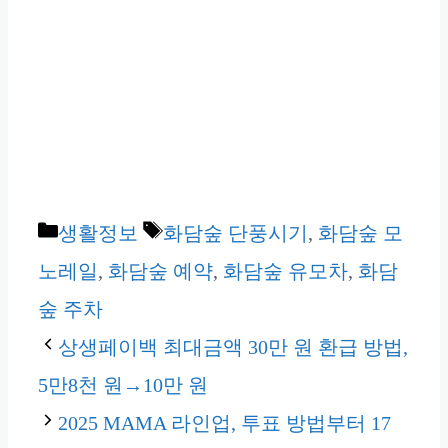
카
태
생활정보
화담숲 단풍시기
,
화담숲 모
테
그
노레일
,
화담숲 예약
,
화담숲 유모차
,
화담
고
숲 주차
리
상생페이백 최대금액 30만 원 환급 방법,
5만8천 원→10만 원
2025 MAMA 라인업, 투표 방법부터 17