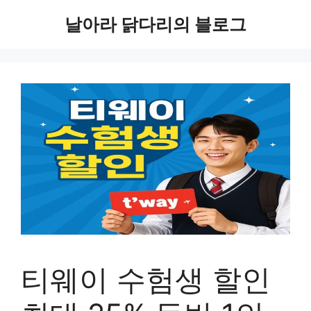
컨
날아라 닭다리의 블로그
텐
츠
로
건
너
뛰
기
티웨이 수험생 할인