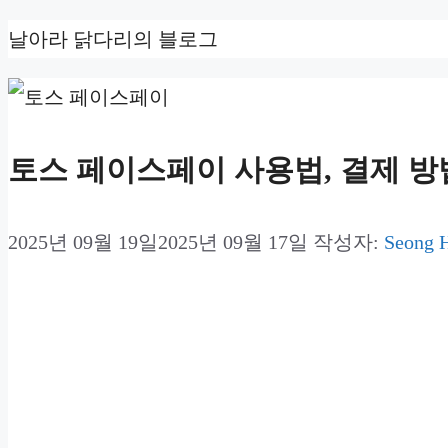
컨
날아라 닭다리의 블로그
텐
츠
로
토스 페이스페이 사용법, 결제 방
건
너
2025년 09월 19일
2025년 09월 17일
작성자:
Seong 
뛰
기