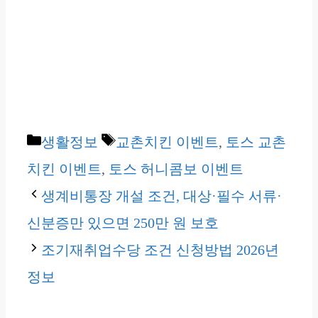
카
태
생활정보
교촌치킨 이벤트
,
토스 교촌
테
그
치킨 이벤트
,
토스 허니콤보 이벤트
고
생계비통장 개설 조건, 대상·필수 서류·
리
신분증만 있으면 250만 원 보호
조기재취업수당 조건 신청방법 2026년
정보