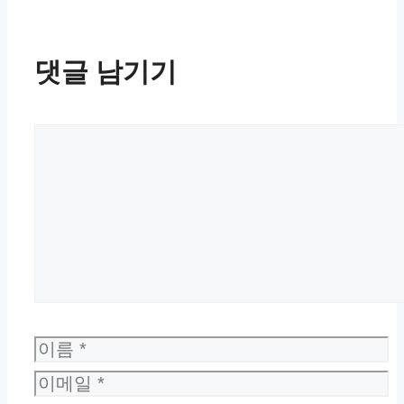
댓글 남기기
댓
글
이
름
이