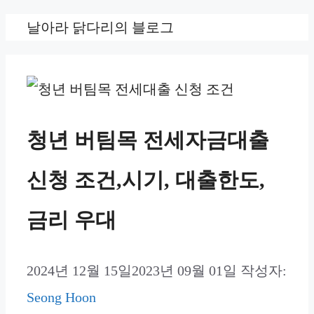
컨
날아라 닭다리의 블로그
텐
츠
로
건
청년 버팀목 전세자금대출
너
신청 조건,시기, 대출한도,
뛰
기
금리 우대
2024년 12월 15일
2023년 09월 01일
작성자:
Seong Hoon