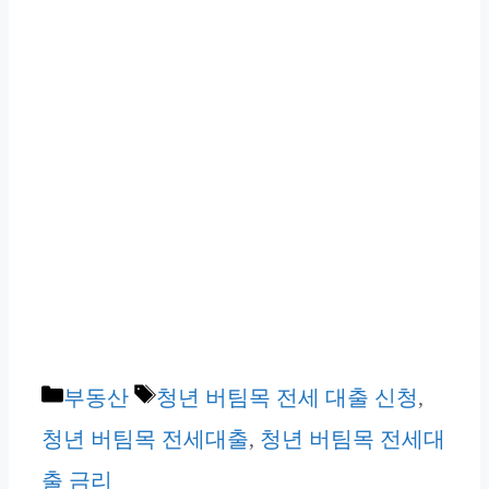
카
태
부동산
청년 버팀목 전세 대출 신청
,
테
그
청년 버팀목 전세대출
,
청년 버팀목 전세대
고
출 금리