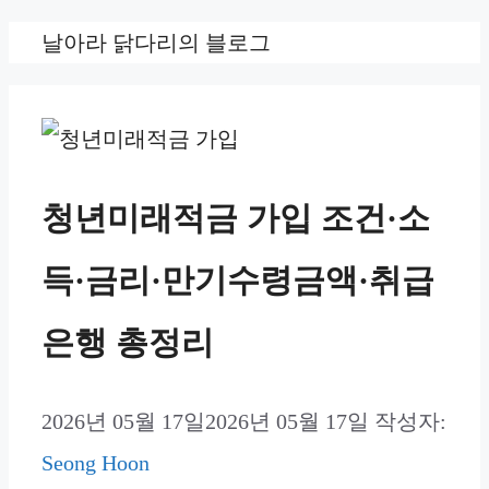
컨
날아라 닭다리의 블로그
텐
츠
로
건
청년미래적금 가입 조건·소
너
득·금리·만기수령금액·취급
뛰
기
은행 총정리
2026년 05월 17일
2026년 05월 17일
작성자:
Seong Hoon