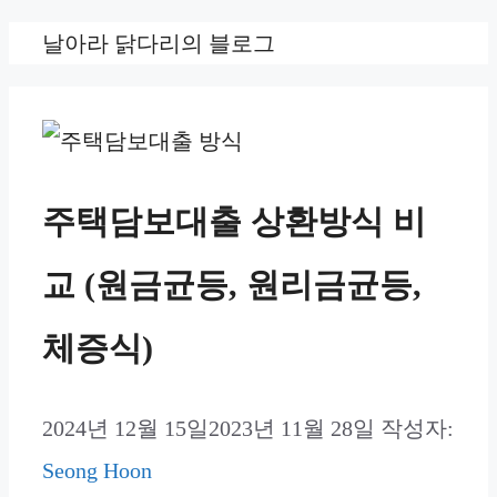
컨
날아라 닭다리의 블로그
텐
츠
로
건
주택담보대출 상환방식 비
너
교 (원금균등, 원리금균등,
뛰
기
체증식)
2024년 12월 15일
2023년 11월 28일
작성자:
Seong Hoon