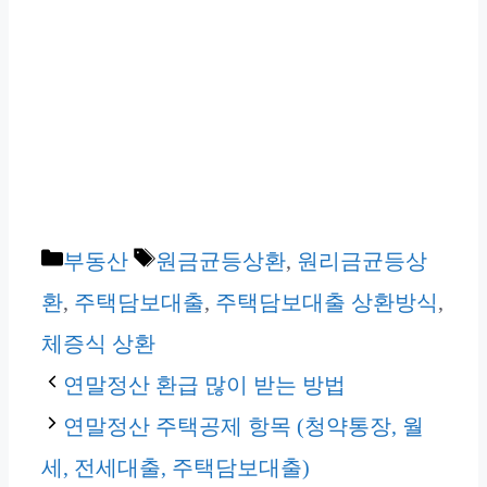
카
태
부동산
원금균등상환
,
원리금균등상
테
그
환
,
주택담보대출
,
주택담보대출 상환방식
,
고
체증식 상환
리
연말정산 환급 많이 받는 방법
연말정산 주택공제 항목 (청약통장, 월
세, 전세대출, 주택담보대출)