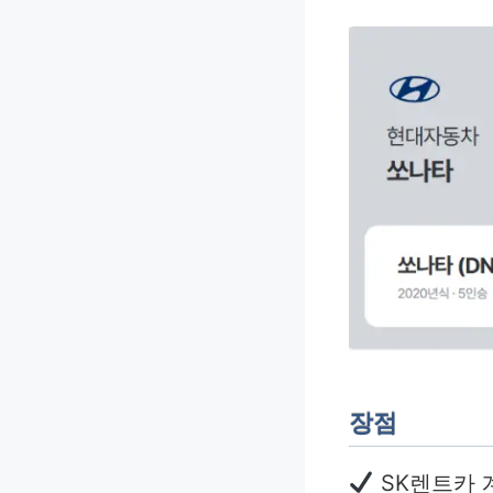
장점
SK렌트카 