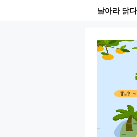
컨
날아라 닭다
텐
츠
로
건
너
뛰
기