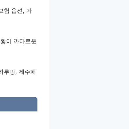
보험 옵션, 가
상황이 까다로운
하루팡, 제주패