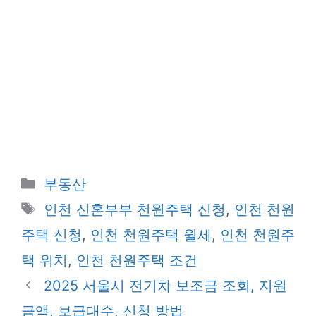
카
부동산
테
태
인천 신혼부부 천원주택 신청
,
인천 천원
고
그
주택 신청
,
인천 천원주택 월세
,
인천 천원주
리
택 위치
,
인천 천원주택 조건
2025 서울시 전기차 보조금 조회, 지원
금액, 보급대수, 신청 방법