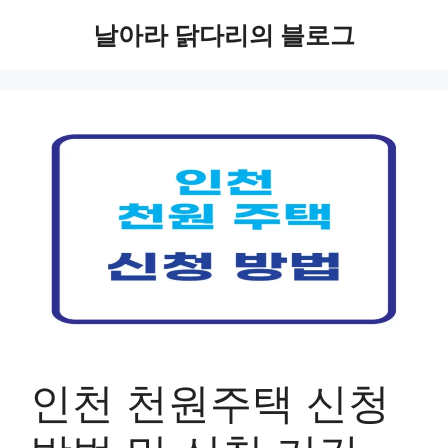
컨
날아라 닭다리의 블로그
텐
츠
로
건
너
뛰
기
인천 천원주택 신청