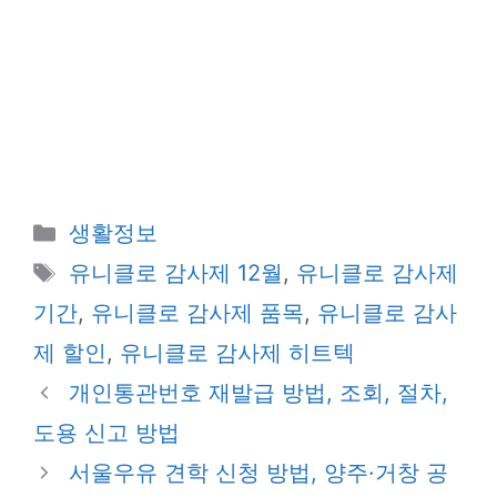
카
생활정보
테
태
유니클로 감사제 12월
,
유니클로 감사제
고
그
기간
,
유니클로 감사제 품목
,
유니클로 감사
리
제 할인
,
유니클로 감사제 히트텍
개인통관번호 재발급 방법, 조회, 절차,
도용 신고 방법
서울우유 견학 신청 방법, 양주·거창 공