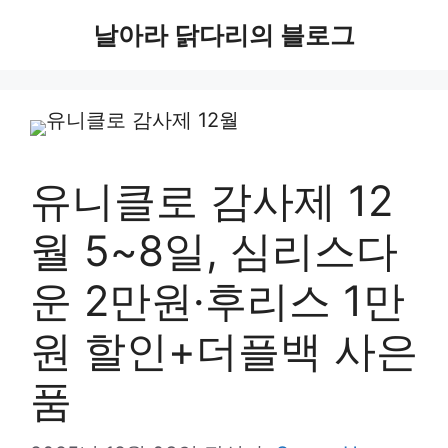
컨
날아라 닭다리의 블로그
텐
츠
로
건
유니클로 감사제 12
너
월 5~8일, 심리스다
뛰
기
운 2만원·후리스 1만
원 할인+더플백 사은
품