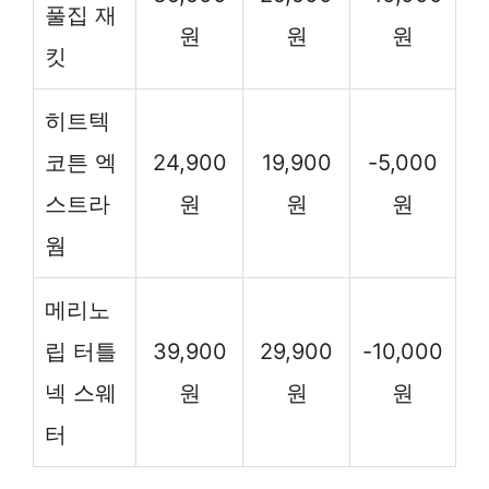
풀집 재
원
원
원
킷
히트텍
코튼 엑
24,900
19,900
-5,000
스트라
원
원
원
웜
메리노
립 터틀
39,900
29,900
-10,000
넥 스웨
원
원
원
터