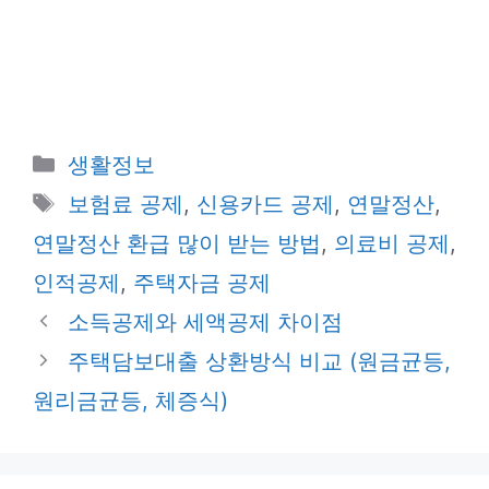
카
생활정보
테
태
보험료 공제
,
신용카드 공제
,
연말정산
,
고
그
연말정산 환급 많이 받는 방법
,
의료비 공제
,
리
인적공제
,
주택자금 공제
소득공제와 세액공제 차이점
주택담보대출 상환방식 비교 (원금균등,
원리금균등, 체증식)