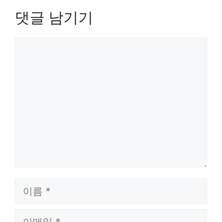
댓글 남기기
댓
글
이
름
이