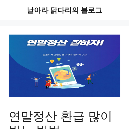
컨
날아라 닭다리의 블로그
텐
츠
로
건
너
뛰
기
연말정산 환급 많이