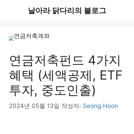
컨
날아라 닭다리의 블로그
텐
츠
로
건
연금저축펀드 4가지
너
혜택 (세액공제, ETF
뛰
기
투자, 중도인출)
2024년 05월 13일
작성자:
Seong Hoon