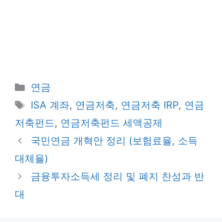
카
연금
테
태
ISA 계좌
,
연금저축
,
연금저축 IRP
,
연금
고
그
저축펀드
,
연금저축펀드 세액공제
리
국민연금 개혁안 정리 (보험료율, 소득
대체율)
금융투자소득세 정리 및 폐지 찬성과 반
대