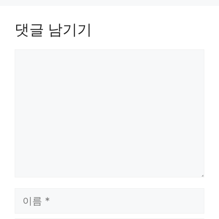
댓글 남기기
댓
글
이
름