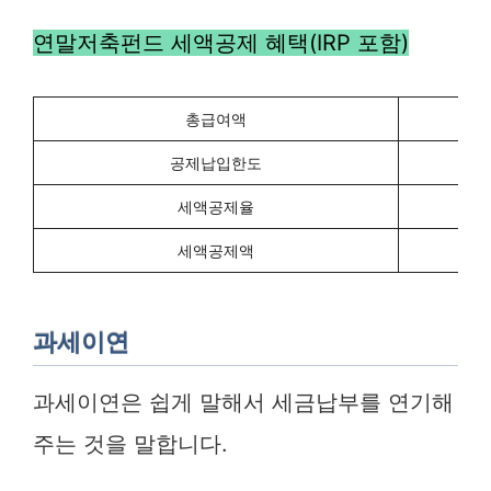
연말저축펀드 세액공제 혜택(IRP 포함)
총급여액
공제납입한도
6
세액공제율
세액공제액
과세이연
과세이연은 쉽게 말해서 세금납부를 연기해
주는 것을 말합니다.