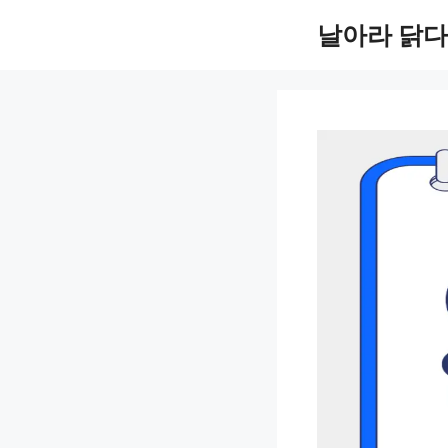
컨
날아라 닭다
텐
츠
로
건
너
뛰
기