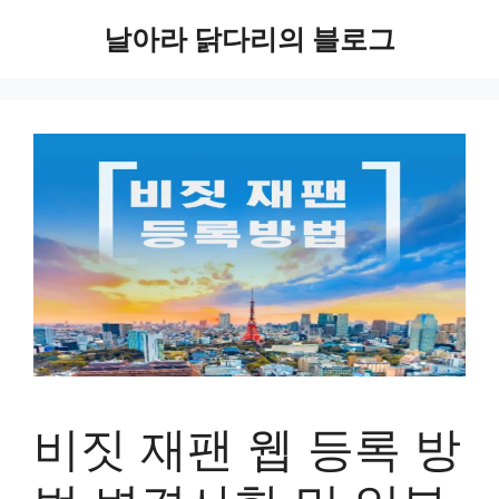
컨
날아라 닭다리의 블로그
텐
츠
로
건
너
뛰
기
비짓 재팬 웹 등록 방