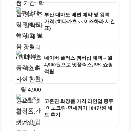
부산 대마도 배편 예약 및 왕복
가격 (히타카츠 vs 이즈하라 시간
표)
네이버 플러스 멤버십 혜택 – 월
4,900원으로 넷플릭스, 5% 쇼핑
적립
고혼진 화장품 가격 라인업 종류
·이노크림·면세점가 | 84만원 세
트 후기