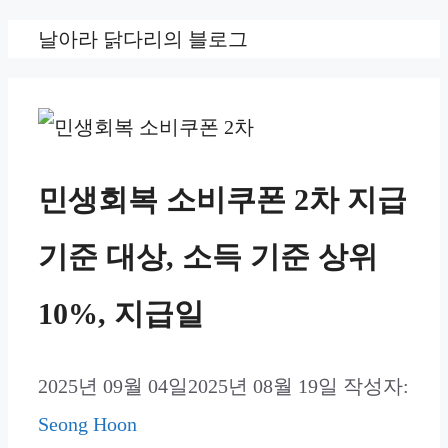
컨
날아라 닭다리의 블로그
텐
츠
로
건
민생회복 소비쿠폰 2차 지급
너
기준 대상, 소득 기준 상위
뛰
기
10%, 지급일
2025년 09월 04일
2025년 08월 19일
작성자:
Seong Hoon