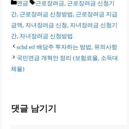
카
태
연금
근로장려금
,
근로장려금 신청기
테
그
간
,
근로장려금 신청방법
,
근로장려금 지급
고
금액
,
자녀장려금 신청
,
자녀장려금 신청기
리
간
,
자녀장려금 신청방법
schd etf 배당주 투자하는 방법, 유의사항
국민연금 개혁안 정리 (보험료율, 소득대
체율)
댓글 남기기