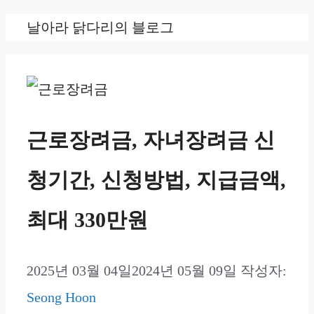
컨
날아라 닭다리의 블로그
텐
츠
로
건
근로장려금, 자녀장려금 신
너
청기간, 신청방법, 지급금액,
뛰
기
최대 330만원
2025년 03월 04일
2024년 05월 09일
작성자:
Seong Hoon