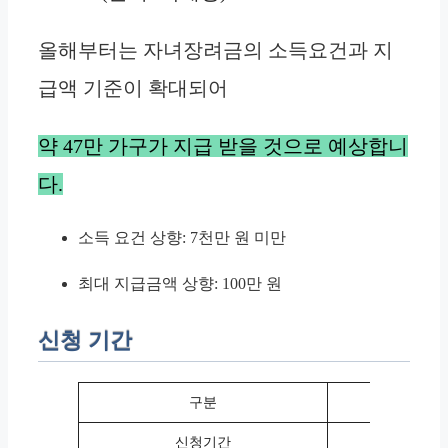
올해부터는 자녀장려금의 소득요건과 지
급액 기준이 확대되어
약 47만 가구가 지급 받을 것으로 예상합니
다.
소득 요건 상향: 7천만 원 미만
최대 지급금액 상향: 100만 원
신청 기간
구분
정
신청기간
24년 5월 1