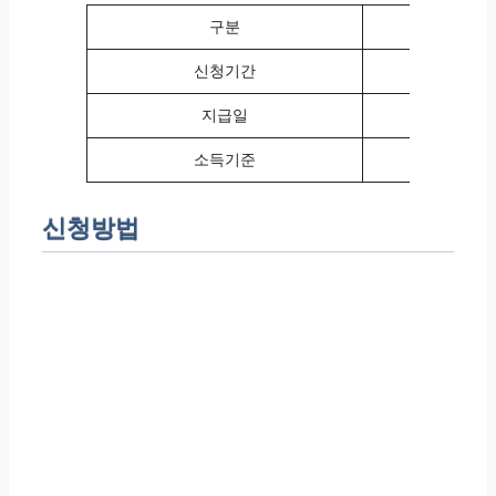
구분
정기
신청기간
24년 5월 1
지급일
2024
소득기준
2023
신청방법