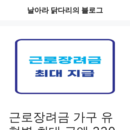
컨
날아라 닭다리의 블로그
텐
츠
로
건
너
뛰
기
근로장려금 가구 유