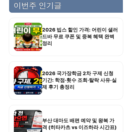
이번주 인기글
2026 빕스 할인 가격: 어린이 샐러
드바 무료 쿠폰 및 중복 혜택 완벽
정리
2026 국가장학금 2차 구제 신청
기간: 학점·횟수 조회·탈락 사유·실
제 후기 총정리
부산 대마도 배편 예약 및 왕복 가
격 (히타카츠 vs 이즈하라 시간표)