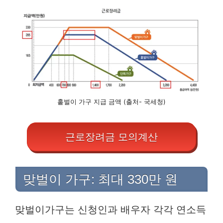
홑벌이 가구 지급 금액 (출처- 국세청)
근로장려금 모의계산
맞벌이 가구: 최대 330만 원
맞벌이가구는 신청인과 배우자 각각 연소득