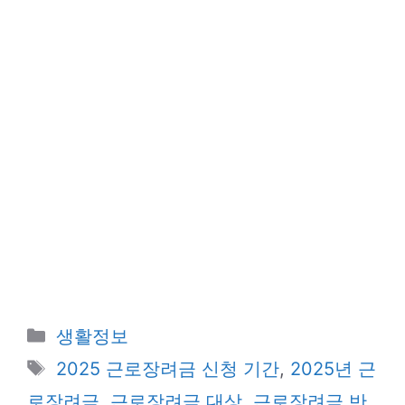
카
생활정보
테
태
2025 근로장려금 신청 기간
,
2025년 근
고
그
로장려금
,
근로장려금 대상
,
근로장려금 반