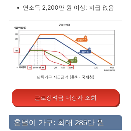
연소득 2,200만 원 이상: 지급 없음
단독가구 지급금액 (출처- 국세청)
근로장려금 대상자 조회
홑벌이 가구: 최대 285만 원