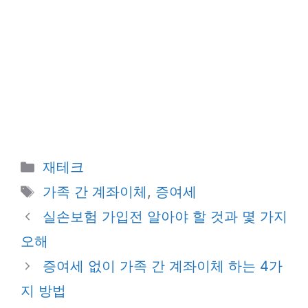
카
재테크
테
태
가족 간 계좌이체
,
증여세
고
그
실손보험 가입전 알아야 할 것과 몇 가지
리
오해
증여세 없이 가족 간 계좌이체 하는 4가
지 방법