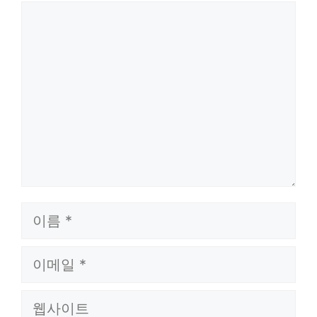
댓
글
이
름
이
메
웹
일