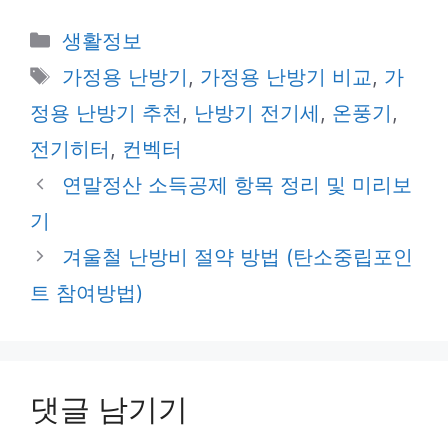
카
생활정보
테
태
가정용 난방기
,
가정용 난방기 비교
,
가
고
그
정용 난방기 추천
,
난방기 전기세
,
온풍기
,
리
전기히터
,
컨벡터
연말정산 소득공제 항목 정리 및 미리보
기
겨울철 난방비 절약 방법 (탄소중립포인
트 참여방법)
댓글 남기기