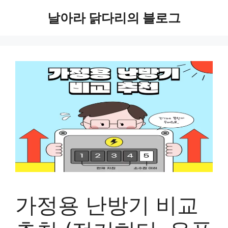
컨
날아라 닭다리의 블로그
텐
츠
로
건
너
뛰
기
가정용 난방기 비교